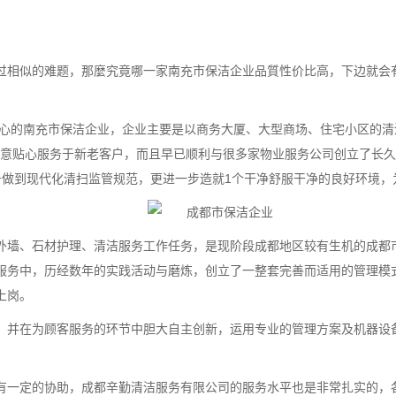
过相似的难题，那麼究竟哪一家南充市保洁企业品質性价比高，下边就会
谱贴心的南充市保洁企业，企业主要是以商务大厦、大型商场、住宅小区的
理念，真心实意贴心服务于新老客户，而且早已顺利与很多家物业服务公司创立了
心服务做到现代化清扫监管规范，更进一步造就1个干净舒服干净的良好环境
外墙、石材护理、清洁服务工作任务，是现阶段成都地区较有生机的成都
服务中，历经数年的实践活动与磨炼，创立了一整套完善而适用的管理模
上岗。
，并在为顾客服务的环节中胆大自主创新，运用专业的管理方案及机器设
有一定的协助，成都辛勤清洁服务有限公司的服务水平也是非常扎实的，