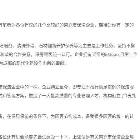
有笔者为各位建议的几个比较好的南充市保洁企业，期待对你有一定的
清洁服务、清洗外墙、石材翻新养护保养等为主要是工作任务，坚持不懈
长久和谐的合作关系，深得顾客统一认可。企业拥有详细的&ldquo;日常工作
，为成都的现代化建设作出新的奉献。
市保洁企业中的一种。企业创立至今，即专注于推行满足惯例的保洁服
式和管理方案，塑造了一大批高质量的专业管理人才，机构创立了1支扎
备，在保质保量的条件下，为顾客节约成本，备受很多顾客的统一的认
各位还有机会能够先尝试感受一下下，上述便是有关南充市保洁企业哪