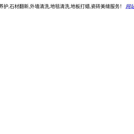
护,石材翻新,外墙清洗,地毯清洗,地板打蜡,瓷砖美缝服务！
网