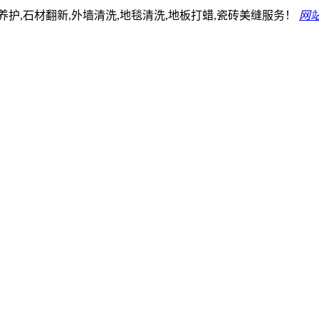
护,石材翻新,外墙清洗,地毯清洗,地板打蜡,瓷砖美缝服务！
网