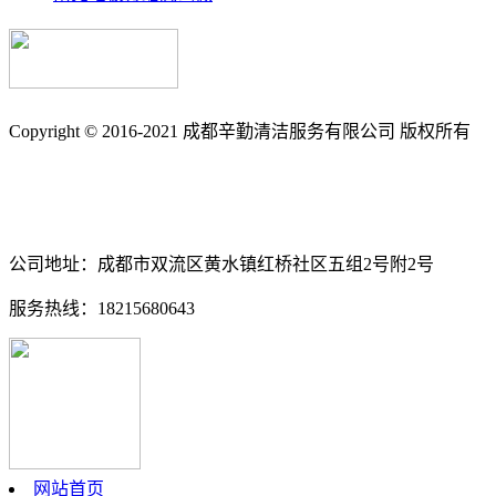
Copyright © 2016-2021 成都辛勤清洁服务有限公司 版权所有
备案号: 蜀ICP备17033361号-3
南充保洁_南充石材养护_石材翻新_外墙清洗_地毯清洗_地板打
公司地址：成都市双流区黄水镇红桥社区五组2号附2号
服务热线：18215680643
网站首页