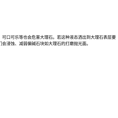
，可口可乐等也会危害大理石。若这种液态洒出到大理石表层要
们会浸蚀、减弱偏碱石块如大理石的打磨抛光面。