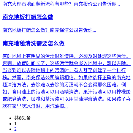
南充大理石地面翻新流程有哪些？南充报价公司告诉你...
南充地板打蜡怎么做
南充地板打蜡怎么做？南充保洁公司告诉你...
南充地毯清洗需要怎么做
有时地毯上有明显的污渍很难清除，必须及时处理这些污渍。
否则，放置时间长了，这些污渍就会嵌入地毯中，难以去除。
当谈到难以去除地毯上的污渍时，有人甚至创建了一个排行
榜。然而，南充保洁公司编辑相信，如果你选择正确的南充地
毯清洁方法，去除难以去除的污渍就不会变得那么困难。例
如，食用油上的污渍可以用酒精清洗，果汁污渍可以用柠檬酸
或肥皂清洗，咖啡和茶污渍可以用甘油溶液清洗。如果孩子喜
欢在家里吃冰淇淋，用汽油擦...
共861条
1
2