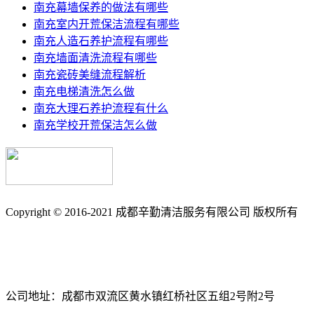
南充幕墙保养的做法有哪些
南充室内开荒保洁流程有哪些
南充人造石养护流程有哪些
南充墙面清洗流程有哪些
南充瓷砖美缝流程解析
南充电梯清洗怎么做
南充大理石养护流程有什么
南充学校开荒保洁怎么做
Copyright © 2016-2021 成都辛勤清洁服务有限公司 版权所有
备案号: 蜀ICP备17033361号-3
南充保洁_南充石材养护_石材翻新_外墙清洗_地毯清洗_地板打
公司地址：成都市双流区黄水镇红桥社区五组2号附2号