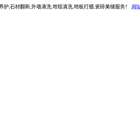
护,石材翻新,外墙清洗,地毯清洗,地板打蜡,瓷砖美缝服务！
网