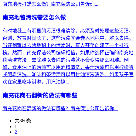
南充地板打蜡怎么做？南充保洁公司告诉你...
南充地毯清洗需要怎么做
有时地毯上有明显的污渍很难清除，必须及时处理这些污渍。
否则，放置时间长了，这些污渍就会嵌入地毯中，难以去除。
当谈到难以去除地毯上的污渍时，有人甚至创建了一个排行
榜。然而，南充保洁公司编辑相信，如果你选择正确的南充地
毯清洁方法，去除难以去除的污渍就不会变得那么困难。例
如，食用油上的污渍可以用酒精清洗，果汁污渍可以用柠檬酸
或肥皂清洗，咖啡和茶污渍可以用甘油溶液清洗。如果孩子喜
欢在家里吃冰淇淋，用汽油擦...
南充花岗石翻新的做法有哪些
南充花岗石翻新的做法有哪些？南充保洁公司告诉你...
共860条
1
2