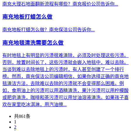
南充大理石地面翻新流程有哪些？南充报价公司告诉你...
南充地板打蜡怎么做
南充地板打蜡怎么做？南充保洁公司告诉你...
南充地毯清洗需要怎么做
有时地毯上有明显的污渍很难清除，必须及时处理这些污渍。
否则，放置时间长了，这些污渍就会嵌入地毯中，难以去除。
当谈到难以去除地毯上的污渍时，有人甚至创建了一个排行
榜。然而，南充保洁公司编辑相信，如果你选择正确的南充地
毯清洁方法，去除难以去除的污渍就不会变得那么困难。例
如，食用油上的污渍可以用酒精清洗，果汁污渍可以用柠檬酸
或肥皂清洗，咖啡和茶污渍可以用甘油溶液清洗。如果孩子喜
欢在家里吃冰淇淋，用汽油擦...
共861条
1
2