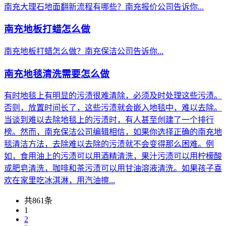
南充大理石地面翻新流程有哪些？南充报价公司告诉你...
南充地板打蜡怎么做
南充地板打蜡怎么做？南充保洁公司告诉你...
南充地毯清洗需要怎么做
有时地毯上有明显的污渍很难清除，必须及时处理这些污渍。
否则，放置时间长了，这些污渍就会嵌入地毯中，难以去除。
当谈到难以去除地毯上的污渍时，有人甚至创建了一个排行
榜。然而，南充保洁公司编辑相信，如果你选择正确的南充地
毯清洁方法，去除难以去除的污渍就不会变得那么困难。例
如，食用油上的污渍可以用酒精清洗，果汁污渍可以用柠檬酸
或肥皂清洗，咖啡和茶污渍可以用甘油溶液清洗。如果孩子喜
欢在家里吃冰淇淋，用汽油擦...
共861条
1
2