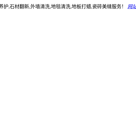
护,石材翻新,外墙清洗,地毯清洗,地板打蜡,瓷砖美缝服务！
网