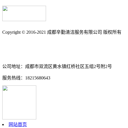
Copyright © 2016-2021 成都辛勤清洁服务有限公司 版权所有
备案号: 蜀ICP备17033361号-3
南充保洁_南充石材养护_石材翻新_外墙清洗_地毯清洗_地板打
公司地址：成都市双流区黄水镇红桥社区五组2号附2号
服务热线：18215680643
网站首页