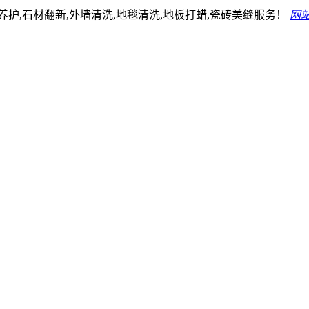
护,石材翻新,外墙清洗,地毯清洗,地板打蜡,瓷砖美缝服务！
网