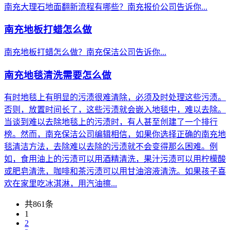
南充大理石地面翻新流程有哪些？南充报价公司告诉你...
南充地板打蜡怎么做
南充地板打蜡怎么做？南充保洁公司告诉你...
南充地毯清洗需要怎么做
有时地毯上有明显的污渍很难清除，必须及时处理这些污渍。
否则，放置时间长了，这些污渍就会嵌入地毯中，难以去除。
当谈到难以去除地毯上的污渍时，有人甚至创建了一个排行
榜。然而，南充保洁公司编辑相信，如果你选择正确的南充地
毯清洁方法，去除难以去除的污渍就不会变得那么困难。例
如，食用油上的污渍可以用酒精清洗，果汁污渍可以用柠檬酸
或肥皂清洗，咖啡和茶污渍可以用甘油溶液清洗。如果孩子喜
欢在家里吃冰淇淋，用汽油擦...
共861条
1
2