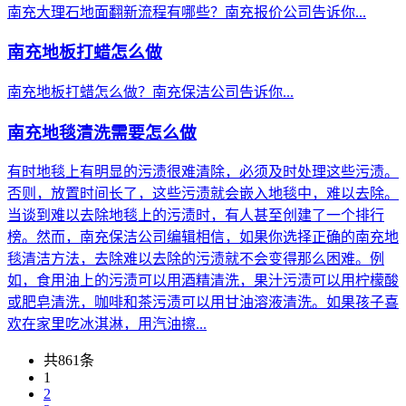
南充大理石地面翻新流程有哪些？南充报价公司告诉你...
南充地板打蜡怎么做
南充地板打蜡怎么做？南充保洁公司告诉你...
南充地毯清洗需要怎么做
有时地毯上有明显的污渍很难清除，必须及时处理这些污渍。
否则，放置时间长了，这些污渍就会嵌入地毯中，难以去除。
当谈到难以去除地毯上的污渍时，有人甚至创建了一个排行
榜。然而，南充保洁公司编辑相信，如果你选择正确的南充地
毯清洁方法，去除难以去除的污渍就不会变得那么困难。例
如，食用油上的污渍可以用酒精清洗，果汁污渍可以用柠檬酸
或肥皂清洗，咖啡和茶污渍可以用甘油溶液清洗。如果孩子喜
欢在家里吃冰淇淋，用汽油擦...
共861条
1
2