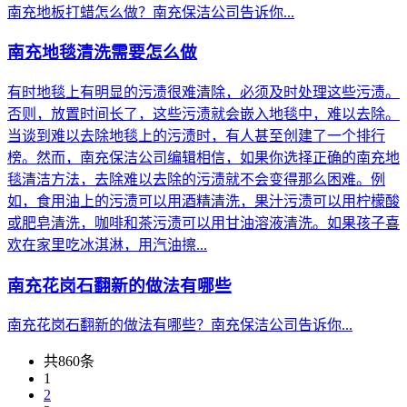
南充地板打蜡怎么做？南充保洁公司告诉你...
南充地毯清洗需要怎么做
有时地毯上有明显的污渍很难清除，必须及时处理这些污渍。
否则，放置时间长了，这些污渍就会嵌入地毯中，难以去除。
当谈到难以去除地毯上的污渍时，有人甚至创建了一个排行
榜。然而，南充保洁公司编辑相信，如果你选择正确的南充地
毯清洁方法，去除难以去除的污渍就不会变得那么困难。例
如，食用油上的污渍可以用酒精清洗，果汁污渍可以用柠檬酸
或肥皂清洗，咖啡和茶污渍可以用甘油溶液清洗。如果孩子喜
欢在家里吃冰淇淋，用汽油擦...
南充花岗石翻新的做法有哪些
南充花岗石翻新的做法有哪些？南充保洁公司告诉你...
共860条
1
2