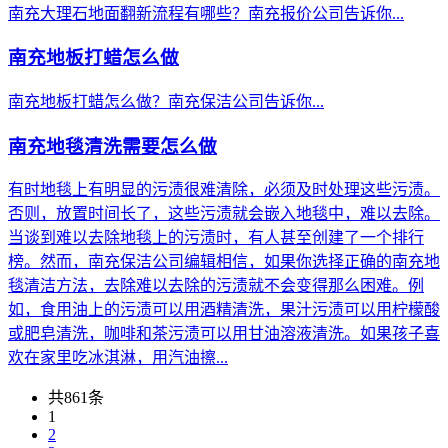
南充大理石地面翻新流程有哪些？南充报价公司告诉你...
南充地板打蜡怎么做
南充地板打蜡怎么做？南充保洁公司告诉你...
南充地毯清洗需要怎么做
有时地毯上有明显的污渍很难清除，必须及时处理这些污渍。
否则，放置时间长了，这些污渍就会嵌入地毯中，难以去除。
当谈到难以去除地毯上的污渍时，有人甚至创建了一个排行
榜。然而，南充保洁公司编辑相信，如果你选择正确的南充地
毯清洁方法，去除难以去除的污渍就不会变得那么困难。例
如，食用油上的污渍可以用酒精清洗，果汁污渍可以用柠檬酸
或肥皂清洗，咖啡和茶污渍可以用甘油溶液清洗。如果孩子喜
欢在家里吃冰淇淋，用汽油擦...
共861条
1
2