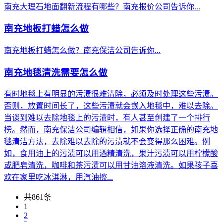
南充大理石地面翻新流程有哪些？南充报价公司告诉你...
南充地板打蜡怎么做
南充地板打蜡怎么做？南充保洁公司告诉你...
南充地毯清洗需要怎么做
有时地毯上有明显的污渍很难清除，必须及时处理这些污渍。
否则，放置时间长了，这些污渍就会嵌入地毯中，难以去除。
当谈到难以去除地毯上的污渍时，有人甚至创建了一个排行
榜。然而，南充保洁公司编辑相信，如果你选择正确的南充地
毯清洁方法，去除难以去除的污渍就不会变得那么困难。例
如，食用油上的污渍可以用酒精清洗，果汁污渍可以用柠檬酸
或肥皂清洗，咖啡和茶污渍可以用甘油溶液清洗。如果孩子喜
欢在家里吃冰淇淋，用汽油擦...
共861条
1
2