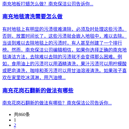
南充地板打蜡怎么做？南充保洁公司告诉你...
南充地毯清洗需要怎么做
有时地毯上有明显的污渍很难清除，必须及时处理这些污渍。
否则，放置时间长了，这些污渍就会嵌入地毯中，难以去除。
当谈到难以去除地毯上的污渍时，有人甚至创建了一个排行
榜。然而，南充保洁公司编辑相信，如果你选择正确的南充地
毯清洁方法，去除难以去除的污渍就不会变得那么困难。例
如，食用油上的污渍可以用酒精清洗，果汁污渍可以用柠檬酸
或肥皂清洗，咖啡和茶污渍可以用甘油溶液清洗。如果孩子喜
欢在家里吃冰淇淋，用汽油擦...
南充花岗石翻新的做法有哪些
南充花岗石翻新的做法有哪些？南充保洁公司告诉你...
共860条
1
2