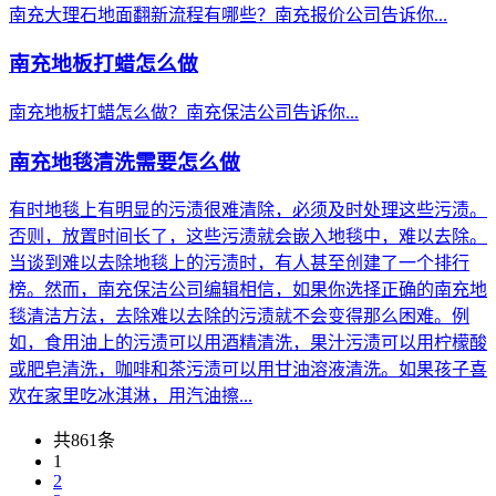
南充大理石地面翻新流程有哪些？南充报价公司告诉你...
南充地板打蜡怎么做
南充地板打蜡怎么做？南充保洁公司告诉你...
南充地毯清洗需要怎么做
有时地毯上有明显的污渍很难清除，必须及时处理这些污渍。
否则，放置时间长了，这些污渍就会嵌入地毯中，难以去除。
当谈到难以去除地毯上的污渍时，有人甚至创建了一个排行
榜。然而，南充保洁公司编辑相信，如果你选择正确的南充地
毯清洁方法，去除难以去除的污渍就不会变得那么困难。例
如，食用油上的污渍可以用酒精清洗，果汁污渍可以用柠檬酸
或肥皂清洗，咖啡和茶污渍可以用甘油溶液清洗。如果孩子喜
欢在家里吃冰淇淋，用汽油擦...
共861条
1
2