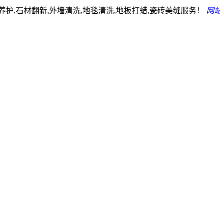
护,石材翻新,外墙清洗,地毯清洗,地板打蜡,瓷砖美缝服务！
网