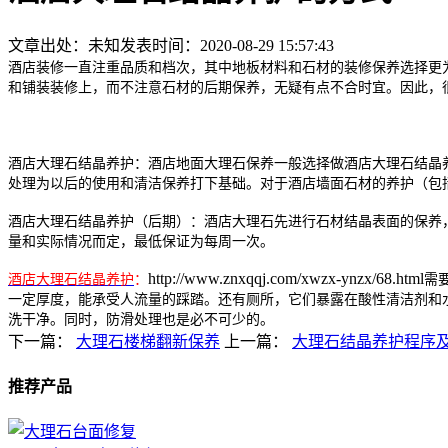
文章出处：未知
发表时间：2020-08-29 15:57:43
酒店装修一直注重品质和档次，其中地板材料和石材的装修保养选择更
和铺装装修上，而不注意石材的后期保养，无疑有点不合时宜。因此，
酒店大理石结晶养护：酒店地面大理石保养一般选择做酒店大理石结晶
处理为以后的使用和清洁保养打下基础。对于酒店墙面石材的养护（包
酒店大理石结晶养护（后期）：酒店大理石先进行石材结晶表面的保养
量和实际情况而定，最低保证为每周一次。
http://www.znxqqj.com/xwzx-ynzx/68.html
酒店大理石结晶养护
：
需
一定厚度，能承受人流量的踩踏。还有厕所，它们暴露在酸性清洁剂和
洗干净。同时，防滑处理也是必不可少的。
下一篇：
大理石楼梯翻新保养
上一篇：
大理石结晶养护程序
推荐产品