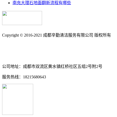
南充大理石地面翻新流程有哪些
Copyright © 2016-2021 成都辛勤清洁服务有限公司 版权所有
备案号: 蜀ICP备17033361号-3
南充保洁_南充石材养护_石材翻新_外墙清洗_地毯清洗_地板打
公司地址：成都市双流区黄水镇红桥社区五组2号附2号
服务热线：18215680643