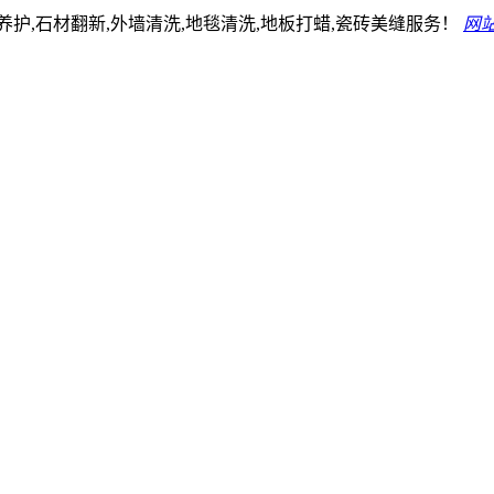
护,石材翻新,外墙清洗,地毯清洗,地板打蜡,瓷砖美缝服务！
网