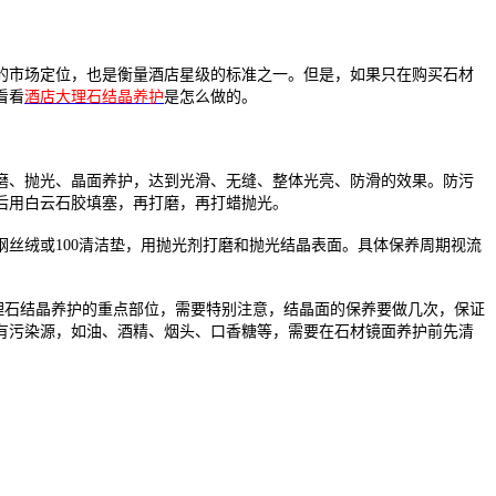
的市场定位，也是衡量酒店星级的标准之一。但是，如果只在购买石材
看看
酒店大理石结晶养护
是怎么做的。
磨、抛光、晶面养护，达到光滑、无缝、整体光亮、防滑的效果。防污
后用白云石胶填塞，再打磨，再打蜡抛光。
丝绒或100清洁垫，用抛光剂打磨和抛光结晶表面。具体保养周期视流
理石结晶养护的重点部位，需要特别注意，结晶面的保养要做几次，保证
有污染源，如油、酒精、烟头、口香糖等，需要在石材镜面养护前先清