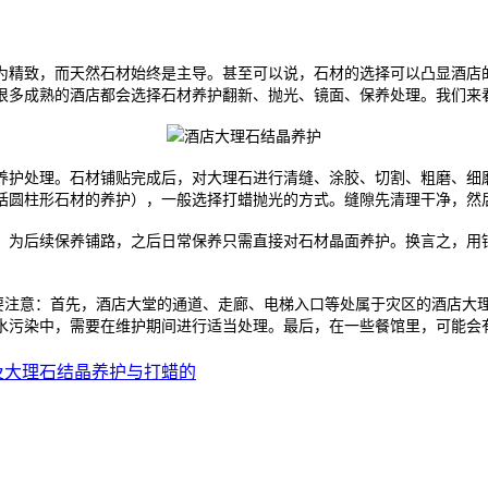
为精致，而天然石材始终是主导。甚至可以说，石材的选择可以凸显酒店
很多成熟的酒店都会选择石材养护翻新、抛光、镜面、保养处理。我们来
养护处理。石材铺贴完成后，对大理石进行清缝、涂胶、切割、粗磨、细
括圆柱形石材的养护），一般选择打蜡抛光的方式。缝隙先清理干净，然
，为后续保养铺路，之后日常保养只需直接对石材晶面养护。换言之，用钢
要注意：首先，酒店大堂的通道、走廊、电梯入口等处属于灾区的酒店大
水污染中，需要在维护期间进行适当处理。最后，在一些餐馆里，可能会
及大理石结晶养护与打蜡的