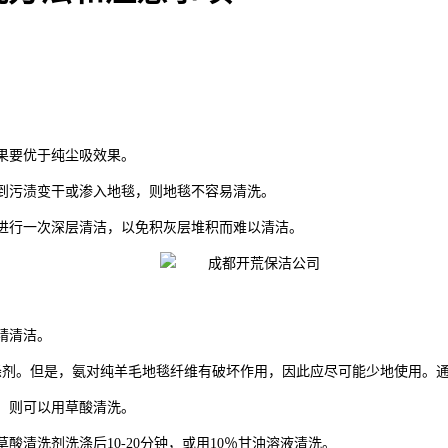
果要优于纯尘吸效果。
等到污渍变干或渗入地毯，则地毯不容易清洗。
后进行一次深层清洁，以免积灰层堆积而难以清洁。
精清洁。
洗涤剂。但是，氨对纯羊毛地毯纤维有破坏作用，因此应尽可能少地使用。
，则可以用草酸清洗。
酸清洗剂洗涤后10-20分钟，或用10％甘油溶液清洗。