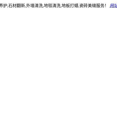
护,石材翻新,外墙清洗,地毯清洗,地板打蜡,瓷砖美缝服务！
网