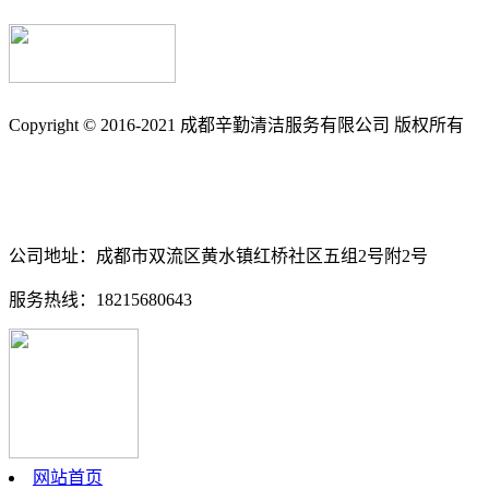
Copyright © 2016-2021 成都辛勤清洁服务有限公司 版权所有
备案号: 蜀ICP备17033361号-3
南充保洁_南充石材养护_石材翻新_外墙清洗_地毯清洗_地板打
公司地址：成都市双流区黄水镇红桥社区五组2号附2号
服务热线：18215680643
网站首页