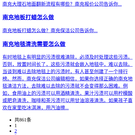
南充大理石地面翻新流程有哪些？南充报价公司告诉你...
南充地板打蜡怎么做
南充地板打蜡怎么做？南充保洁公司告诉你...
南充地毯清洗需要怎么做
有时地毯上有明显的污渍很难清除，必须及时处理这些污渍。
否则，放置时间长了，这些污渍就会嵌入地毯中，难以去除。
当谈到难以去除地毯上的污渍时，有人甚至创建了一个排行
榜。然而，南充保洁公司编辑相信，如果你选择正确的南充地
毯清洁方法，去除难以去除的污渍就不会变得那么困难。例
如，食用油上的污渍可以用酒精清洗，果汁污渍可以用柠檬酸
或肥皂清洗，咖啡和茶污渍可以用甘油溶液清洗。如果孩子喜
欢在家里吃冰淇淋，用汽油擦...
共861条
1
2