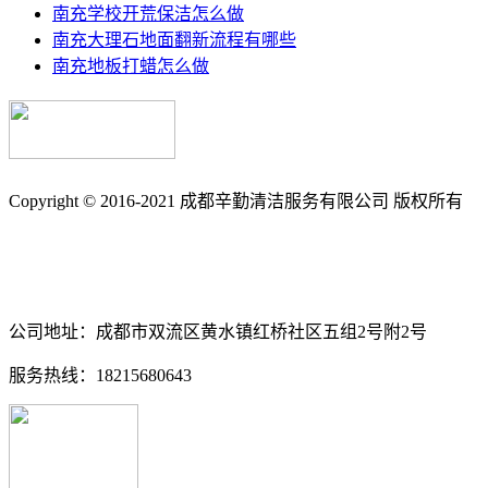
南充学校开荒保洁怎么做
南充大理石地面翻新流程有哪些
南充地板打蜡怎么做
Copyright © 2016-2021 成都辛勤清洁服务有限公司 版权所有
备案号: 蜀ICP备17033361号-3
南充保洁_南充石材养护_石材翻新_外墙清洗_地毯清洗_地板打
公司地址：成都市双流区黄水镇红桥社区五组2号附2号
服务热线：18215680643