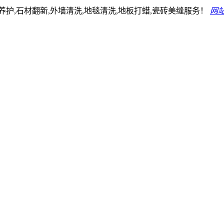
护,石材翻新,外墙清洗,地毯清洗,地板打蜡,瓷砖美缝服务！
网