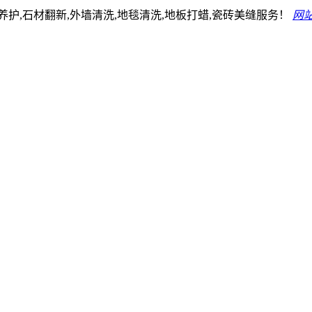
护,石材翻新,外墙清洗,地毯清洗,地板打蜡,瓷砖美缝服务！
网