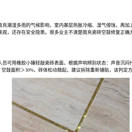
南充潮湿多雨的气候影响，室内基层热胀冷缩、湿气侵蚀，再加
美观，还存在安全隐患。很多业主不清楚南充瓷砖空鼓修复正确
人员可用橡胶小锤轻敲瓷砖表面，根据声响辨别状态：声音沉闷
；空鼓面积＞30%、砖体松动翘起，建议拆除重新铺贴，该判定