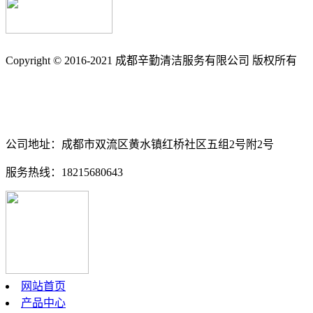
Copyright © 2016-2021 成都辛勤清洁服务有限公司 版权所有
备案号: 蜀ICP备17033361号-3
南充保洁_南充石材养护_石材翻新_外墙清洗_地毯清洗_地板打
公司地址：成都市双流区黄水镇红桥社区五组2号附2号
服务热线：18215680643
网站首页
产品中心