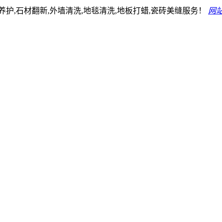
护,石材翻新,外墙清洗,地毯清洗,地板打蜡,瓷砖美缝服务！
网