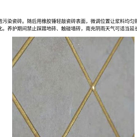
结污染瓷砖。随后用橡胶锤轻敲瓷砖表面，微调位置让浆料均匀
固化。养护期间禁止踩踏地砖、触碰墙砖，南充阴雨天气可适当延