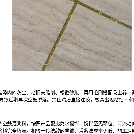
缝隙内的灰尘、老旧美缝剂、松散砂浆，再用毛刷搭配吸尘器，
，导致后期再次空鼓脱落。禁止清洁直接注胶，极易出现粘结不
砖空鼓灌浆料，按照产品配比兑水搅拌，搅拌至无颗粒、可流动
浆料完全填满。相较于传统敲砖重铺，灌浆法成本更低、施工速