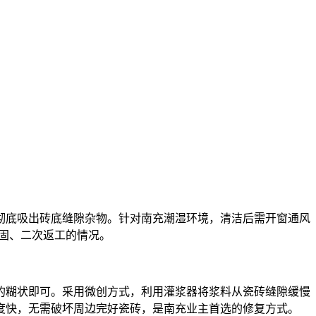
彻底吸出砖底缝隙杂物。针对南充潮湿环境，清洁后需开窗通风
牢固、二次返工的情况。
的糊状即可。采用微创方式，利用灌浆器将浆料从瓷砖缝隙缓慢
度快，无需破坏周边完好瓷砖，是南充业主首选的修复方式。